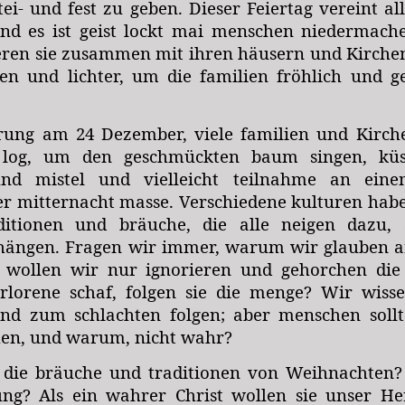
tei- und fest zu geben. Dieser Feiertag vereint a
und es ist geist lockt mai menschen niedermac
ren sie zusammen mit ihren häusern und Kirchen
en und lichter, um die familien fröhlich und g
ung am 24 Dezember, viele familien und Kirchen
 log, um den geschmückten baum singen, küs
und mistel und vielleicht teilnahme an eine
er mitternacht masse. Verschiedene kulturen hab
ditionen und bräuche, die alle neigen dazu, 
hängen. Fragen wir immer, warum wir glauben an
 wollen wir nur ignorieren und gehorchen die
erlorene schaf, folgen sie die menge? Wir wiss
nd zum schlachten folgen; aber menschen sollt
ehen, und warum, nicht wahr?
 die
bräuche und traditionen
von Weihnachten? 
ng? Als ein wahrer Christ wollen sie unser Her