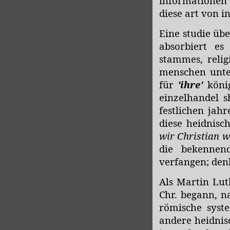
informationen 
diese art von i
Eine studie übe
absorbiert es
stammes, reli
menschen unter
für
'ihre'
könig
einzelhandel 
festlichen jah
diese heidnisc
wir Christian w
die bekennend
verfangen; denk
Als Martin Lut
Chr. begann, n
römische syst
andere heidnisc