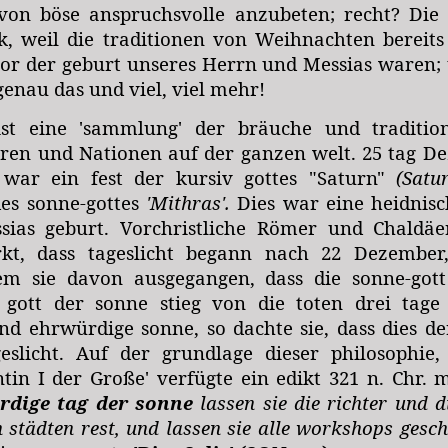
 von böse anspruchsvolle anzubeten; recht? Die
ck, weil die
traditionen
von Weihnachten bereits 
or der geburt unseres Herrn und Messias waren; 
genau das und viel, viel mehr!
ist eine 'sammlung' der
bräuche und traditi
uren und Nationen auf der ganzen welt. 25 tag
ar ein fest der kursiv gottes "Saturn"
(Satu
es sonne-gottes
'Mithras'.
Dies war eine heidnisc
sias geburt. Vorchristliche Römer und Chaldä
kt, dass tageslicht begann nach 22 Dezember
em sie davon ausgegangen, dass die sonne-gott 
 gott der sonne stieg von die toten drei tage
d ehrwürdige sonne, so dachte sie, dass dies de
eslicht. Auf der grundlage dieser philosophie,
tin I der Große' verfügte ein edikt 321 n. Chr. 
rdige tag der sonne
lassen sie die richter und 
 städten rest, und lassen sie alle workshops gesc