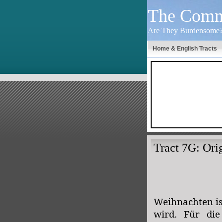
The Comm
Are They Burdensome?
Home & English Tracts
Tract 7G: Ori
Weihnachten ist
wird. Für die