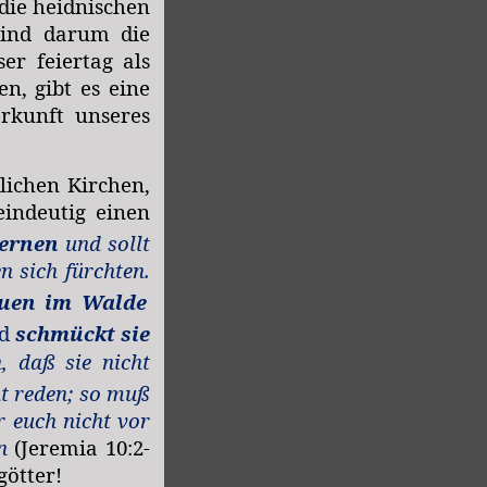
die heidnischen
sind darum die
er feiertag als
n, gibt es eine
rkunft unseres
lichen Kirchen,
indeutig einen
lernen
und sollt
n sich fürchten.
uen im Walde
nd
schmückt sie
, daß sie nicht
ht reden; so muß
r euch nicht vor
n
(Jeremia 10:2-
götter!