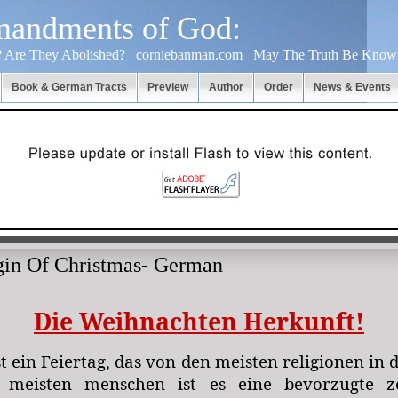
andments of God:
 Are They Abolished?
corniebanman.com
May The Truth Be Know
Book & German Tracts
Preview
Author
Order
News & Events
gin Of Christmas- German
Die Weihnachten Herkunft!
 ein Feiertag, das von den meisten religionen in d
 meisten menschen ist es eine bevorzugte ze