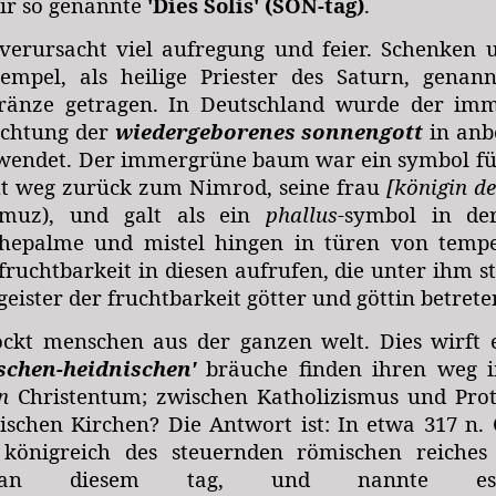
ir so genannte
'Dies Solis' (SON-tag)
.
verursacht viel aufregung und feier. Schenken 
tempel, als heilige Priester des Saturn, gena
ränze getragen. In Deutschland wurde der im
achtung der
wiedergeborenes sonnengott
in anb
rwendet. Der immergrüne baum war ein symbol fü
ht weg zurück zum Nimrod, seine frau
[königin d
muz), und galt als ein
phallus
-symbol in der
chepalme und mistel hingen in türen von temp
fruchtbarkeit in diesen aufrufen, die unter ihm 
geister der fruchtbarkeit götter und göttin betrete
ockt menschen aus der ganzen welt. Dies wirft 
chen-heidnischen'
bräuche
finden ihren weg i
n
Christentum; zwischen Katholizismus und Prot
ischen Kirchen? Die Antwort ist:
In etwa 317 n. 
königreich des steuernden römischen reiches
en an diesem tag, und nannte 