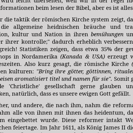
wird leicht übersehen, weil wir in der regel nic
nformationen beim lesen der Bibel, aber es ist alle
r die taktik der römischen Kirche system zeigt, d
 die allgemeine heidnischen
bräuche und tr
gion, kultur und Nation in ihren
bemühungen
um 
 ihrer kontrolle;" dadurch erheblich verbesser
reich! Statistiken zeigen, dass etwa 35% der 
shops in Nordamerika
(Kanada & USA)
erzeugt 
reszeiten. Also kurz gesagt, die römische Kirche
hen kulturen:
"Bring ihre götter, göttinnen, ritual
eisen aromatisiert titel und namen für sie".
Somit g
e 'Christliche' gesellschaft gerne glauben u
en, natürlich, dass es unsere ewigen Gott gefällt.
her, und andere, die nach ihm, nahm die reforma
ahm alle von ihnen mit ihnen das heidentum, das
em eingebettet wurde. Diese reformer intakt W
hen feiertage. Im Jahr 1611, als König James II di