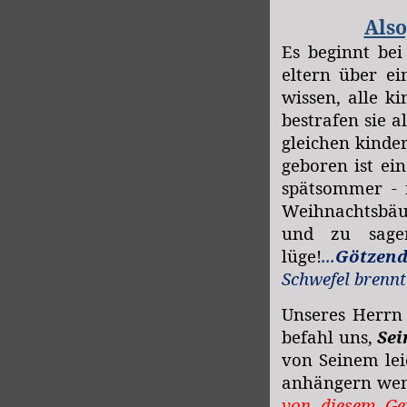
Also
Es beginnt bei
eltern über e
wissen, alle k
bestrafen sie a
gleichen kinder
geboren ist ei
spätsommer - 
Weihnachtsbäum
und zu sagen
lüge!
...
Götzend
Schwefel brennt
Unseres Herrn
befahl uns,
Sei
von Seinem lei
anhängern wen
von diesem Ge