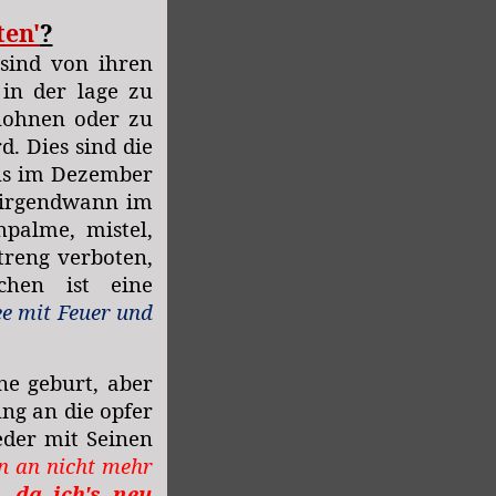
en'
?
 sind von ihren
 in der lage zu
elohnen oder zu
d. Dies sind die
esus im Dezember
m irgendwann im
hpalme, mistel,
treng verboten,
chen ist eine
ee mit Feuer und
e geburt, aber
ng an die opfer
eder mit Seinen
n an nicht mehr
,
da ich's neu