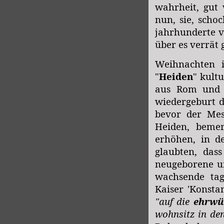
wahrheit, gut
nun, sie, scho
jahrhunderte v
über es verrät 
Weihnachten 
"
Heiden
" kult
aus Rom und w
wiedergeburt d
bevor der Mes
Heiden, bemer
erhöhen, in d
glaubten, dass
neugeborene un
wachsende tag
Kaiser 'Konstan
"auf die
ehrwü
wohnsitz in den