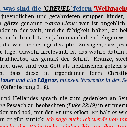
, was sind die
'GREUEL'
feiern
'Weihnacht
 jugendlichen und gefährdeten gruppen kinder,
in
götze
genannt
'Santa-Claus'
wer ist angeblich
inder in der welt, und die fähigkeit haben, zu b
ls nach ihrer letzten jahren verhalten belogen wir
, die wir für die lüge disziplin. Zu sagen, dass J
ne lüge! Obwohl irrelevant, ist das wahre datu
frühherbst, als gemäß der Schrift.
Kränze, stec
e, usw. sind von Gott als heidnischen götzen s
, dass diese in irgendeiner form Christli
iener
und alle
Lügner
, müssen ihrerseits in den S
(Offenbarung 21:8).
 und Heilandes sprach nie zum gedenken an Sein
ne
Pessach zu beobachten
(Luke 22:19)
in erinneru
den und tod, mit der Er uns erlöst.
Er hält es wi
n er gibt zurück:
Ich sage euch: Ich werde von nu
wächs des Weinstocks trinken
bis an den Tag