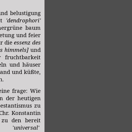
und belustigung
nnt
'dendrophori'
mergrüne baum
etung und feier
r die
essenz des
es himmels]
und
 fruchtbarkeit
eln und häuser
stand und küßte,
n.
eine frage: Wie
n der heutigen
estantismus zu
Chr. Konstantin
 zu den bereit
es '
universal'