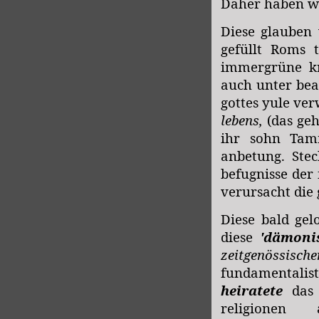
Daher haben w
Diese glauben 
gefüllt Roms 
immergrüne k
auch unter be
gottes yule ve
lebens,
(das ge
ihr sohn Tam
anbetung. Ste
befugnisse der 
verursacht die 
Diese bald gel
diese
'dämonis
zeitgenössische
fundamentalist
heiratete
das 
religion