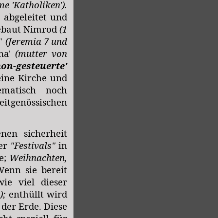
e 'Katholiken').
 abgeleitet und
gebaut Nimrod
(1
s"
(Jeremia 7 und
ana'
(mutter von
on-gesteuerte'
eine Kirche und
ematisch noch
tgenössischen
enen sicherheit
ter
"Festivals"
in
ie;
Weihnachten,
Wenn sie bereit
ie viel dieser
);
enthüllt wird
der Erde. Diese