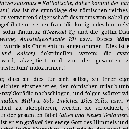
Universalismus = Katholische; daher kommt der nam
sm',
das ist die grundlage des römischen reiches,
er verwirrend eigenschaft des turms von Babel 
geführt von seiner frau "die königin des himmel
m sohn Tammuz
(Hezekiel 8);
und die 'göttin Di
inne, Apostelgeschichte 19)
usw.
. Dieses
'däm
em wurde als Christentum angenommen! Dies ist 
 und Kaiser)
doktrinellen system; die syst
t wird, akzeptiert und von der gesamten zei
Christentum' indoktriniert!
r, dass sie dies für sich selbst, zu Ihrer eig
leichten einstieg ist es, den römischen urlaub un
 Enzyklopädie nachschlagen, und folgen wörter w
malien, Mithra, Sols--Invictus, Dies Solis, usw.
. 
rheit zu akzeptieren, werden sie schockiert, w
in der gesamten Bibel
(altes und Neues Testament
ist er ein
gräuel
der ewige Gott des Himmels und 