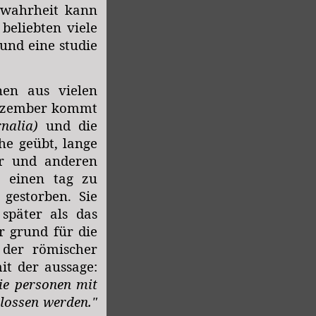
 wahrheit kann
beliebten viele
und eine studie
onen
aus vielen
 Dezember kommt
rnalia)
und die
he geübt, lange
er und anderen
, einen tag zu
gestorben. Sie
 später als das
r grund für die
 der römischer
mit der aussage:
die personen mit
hlossen werden."