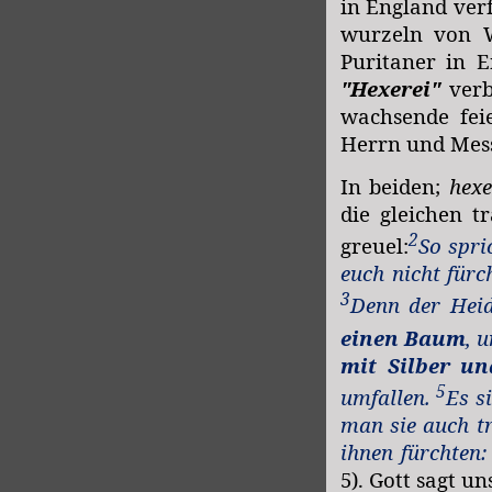
in England ver
wurzeln von W
Puritaner in E
"Hexerei"
verb
wachsende fei
Herrn und Mess
In beiden;
hex
die gleichen
t
2
greuel:
So spr
euch nicht für
3
Denn der Hei
einen Baum
, 
mit Silber u
5
umfallen.
Es s
man sie auch tr
ihnen fürchten
5).
G
ott sagt u