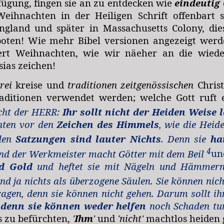
fügung, fingen sie an zu entdecken wie
eindeutig
eihnachten in der Heiligen Schrift offenbart 
ngland und später in Massachusetts Colony, dies
oten! Wie mehr Bibel versionen angezeigt werde
ert Weihnachten, wie wir näeher an die wiede
ias zeichen!
erei
kreise und
traditionen
zeitgenössischen
Christ
raditionen
verwendet werden; welche Gott ruft e
icht der HERR:
Ihr sollt nicht der Heiden Weise 
chten vor den
Zeichen des Himmels
, wie die Heide
den
Satzungen sind lauter Nichts
. Denn sie
ha
4
und der Werkmeister macht Götter mit dem Beil
u
nd Gold
und heftet sie mit Nägeln und Hämmern
ind ja nichts als überzogene Säulen. Sie können nic
agen, denn sie können nicht gehen. Darum sollt ih
:
denn sie können weder helfen
noch Schaden tu
ns zu befürchten,
'
Ihm
'
und
'nicht'
machtlos heiden 