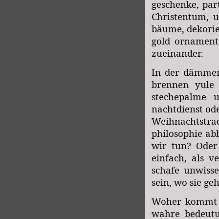
geschenke, par
Christentum, 
bäume, dekorie
gold ornament
zueinander.
In der dämmer
brennen yule
stechepalme 
nachtdienst od
Weihnachtstra
philosophie ab
wir tun? Oder
einfach, als v
schafe unwisse
sein, wo sie g
Woher kommt
wahre bedeutu