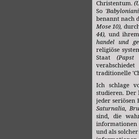
Christentum.
(
So
'Babyloniani
benannt nach d
Mose 10),
durch
44),
und ihre
handel und gew
religiöse syst
Staat
(Papst
verabschiede
traditionelle '
Ich schlage vo
studieren. Der 
jeder seriösen
Saturnalia, Bru
sind, die wah
informationen 
und als solcher 