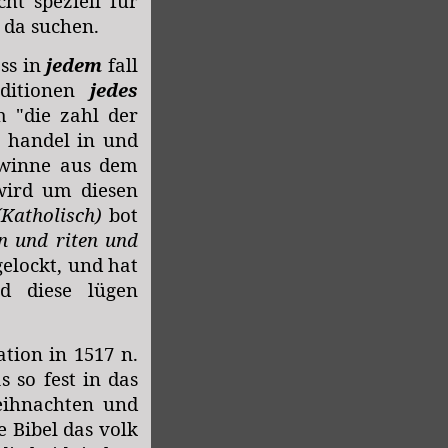
ht speziell für
s da suchen.
ass in
jedem
fall
aditionen
jedes
"die zahl der
n handel in und
gewinne aus dem
wird um diesen
(Katholisch)
bot
en und riten und
elockt, und hat
nd diese lügen
tion in 1517 n.
 so fest in das
eihnachten und
e Bibel das volk